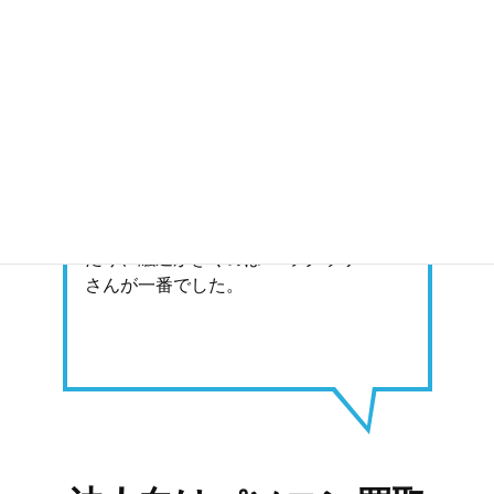
丁寧で融通がきくところ
が良かったです。
製造・卸会社様
処分台数が多かったため数社での相見積
もりでした。買取見積の金額は次点でし
たが対応の丁寧さや、色々教えて下さっ
たり、融通がきくのはPCラクウリNEXT
さんが一番でした。