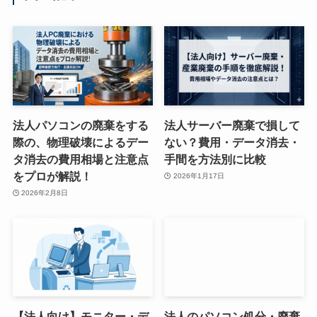
法人パソコンの廃棄をする
法人サーバー廃棄で損して
際の、物理破壊によるデー
ない？費用・データ消去・
タ消去の費用相場と注意点
手間を方法別に比較
をプロが解説！
2026年1月17日
2026年2月8日
【法人向け】モニター・デ
法人のパソコン処分・廃棄